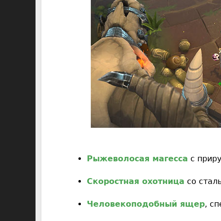
Рыжеволосая магесса
с прир
Скоростная охотница
со стал
Человекоподобный ящер
, с