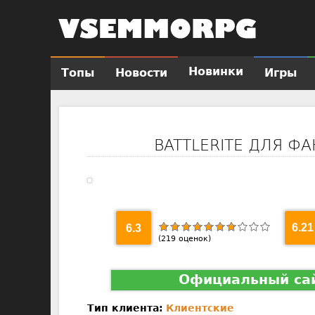
Новинки
Топы
Новости
Игры
Г
л
а
в
BATTLERITE ДЛЯ Ф
н
о
е
м
е
6.3
6.21
н
(
219
оценок)
ю
Официальный са
Тип клиента:
Клиентские