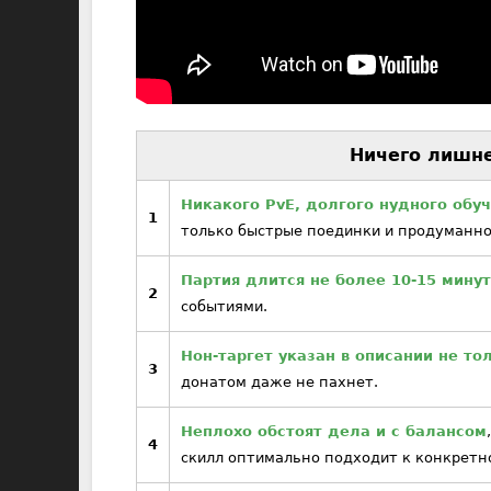
Ничего лишне
Никакого PvE, долгого нудного обу
1
только быстрые поединки и продуманн
Партия длится не более 10-15 минут
2
событиями.
Нон-таргет указан в описании не то
3
донатом даже не пахнет.
Неплохо обстоят дела и с балансом
4
скилл оптимально подходит к конкретн