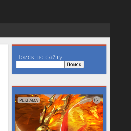
Поиск по сайту
П
о
и
с
к