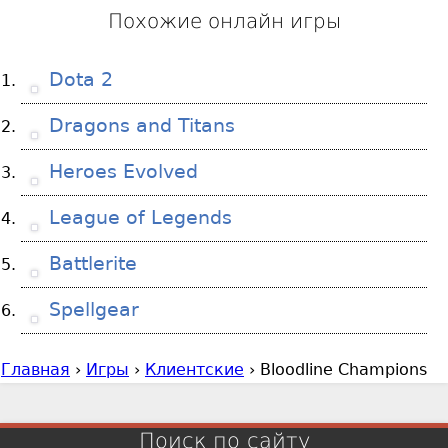
Похожие онлайн игры
Dota 2
Dragons and Titans
Heroes Evolved
League of Legends
Battlerite
Spellgear
Главная
›
Игры
›
Клиентские
›
Bloodline Champions
В
ы
з
Поиск по сайту