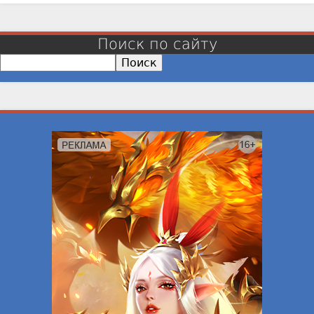
Поиск по сайту
П
о
и
с
к