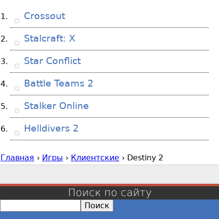
Crossout
Stalcraft: X
Star Conflict
Battle Teams 2
Stalker Online
Helldivers 2
Главная
›
Игры
›
Клиентские
›
Destiny 2
В
ы
з
Поиск по сайту
д
П
е
о