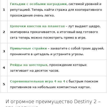
Гильдии с особыми наградами
, системой уровней и
1
репутацией. Теперь найти стража для кооперативного
прохождения очень легко.
Цепочки квестов на планетах
– лут выдают щедро,
2
экипировка прокачивается, а итоговый вид готового
сета теперь можно посмотреть прямо в игре.
Привычные страйки
– захватите с собой троих друзей,
3
проникните в цитадель и устраните угрозы.
Рейды на шестерых
, прохождение которых
4
затягивает на десяток часов.
Соревновательная игра 4 на 4
с быстрым поиском
5
противников на небольших компактных картах.
И огромное преимущество Destiny 2 –