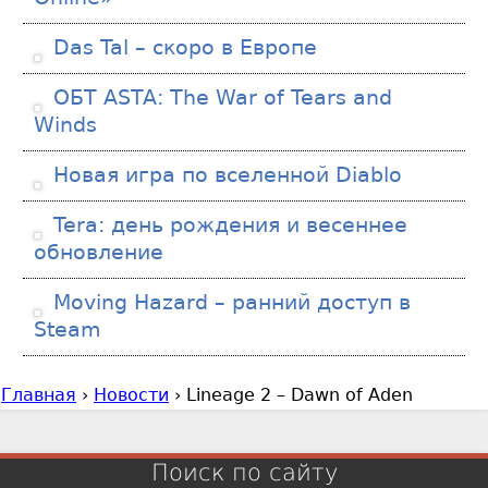
Das Tal – скоро в Европе
ОБТ ASTA: The War of Tears and
Winds
Новая игра по вселенной Diablo
Tera: день рождения и весеннее
обновление
Moving Hazard – ранний доступ в
Steam
Главная
›
Новости
›
Lineage 2 – Dawn of Aden
В
ы
з
Поиск по сайту