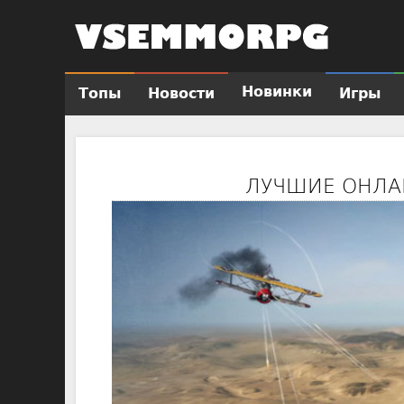
Новинки
Топы
Новости
Игры
Г
л
а
в
ЛУЧШИЕ ОНЛА
н
о
е
м
е
н
ю