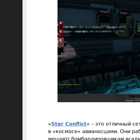
«
Star Conflict
» – это отличный се
в «космосе» авианосцами. Они ра
мешают бомбардировщикам всадит