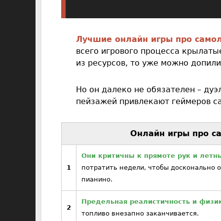
Лучшие онлайн игры про самол
всего игрового процесса крылатые
из ресурсов, то уже можно допили
Но он далеко не обязателен – ду
пейзажей привлекают геймеров са
Онлайн игры про са
Они критичны к прямоте рук и летн
1
потратить недели, чтобы досконально о
пианино.
Предельная реалистичность и физи
2
топливо внезапно заканчивается.