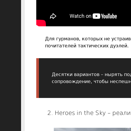
Для гурманов, которых не устраи
почитателей тактических дуэлей.
Десятки вариантов – нырять по
сопровождение, чтобы неспешн
2. Heroes in the Sky – ре