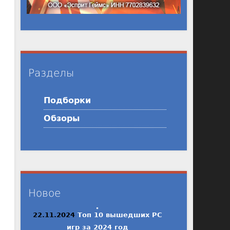
Разделы
Подборки
Обзоры
Новое
22.11.2024
Топ 10 вышедших PC
игр за 2024 год