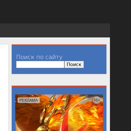
Поиск по сайту
П
о
и
с
к