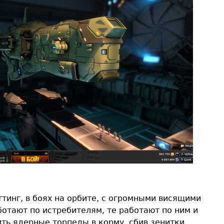
ттинг, в боях на орбите, с огромными висящими
ботают по истребителям, те работают по ним и
ь ядерные торпеды в корму, сбив зенитки.