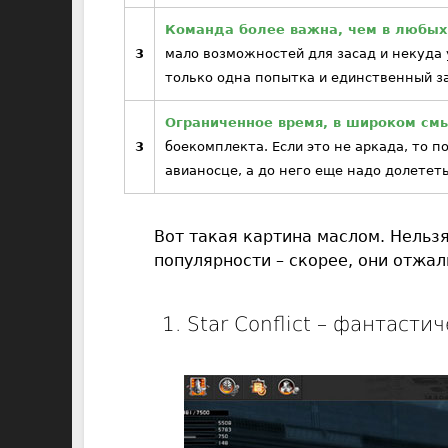
Команда более важна, чем в любых
3
мало возможностей для засад и некуда 
только одна попытка и единственный за
Ограниченное время, в широком см
3
боекомплекта. Если это не аркада, то 
авианосце, а до него еще надо долететь
Вот такая картина маслом. Нельз
популярности – скорее, они отжал
1. Star Conflict – фантаст