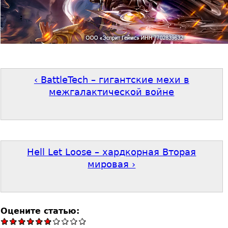
‹ BattleTech – гигантские мехи в
межгалактической войне
Hell Let Loose – хардкорная Вторая
мировая ›
Оцените статью: