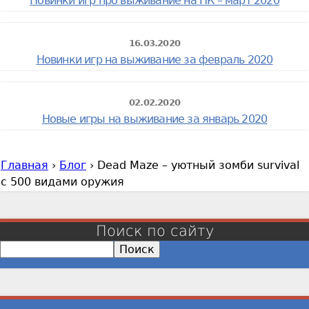
Новинки игр про выживание на ПК – март 2020
16.03.2020
Новинки игр на выживание за февраль 2020
02.02.2020
Новые игры на выживание за январь 2020
Главная
›
Блог
›
Dead Maze – уютный зомби survival
В
с 500 видами оружия
ы
з
д
Поиск по сайту
е
П
с
о
и
ь
с