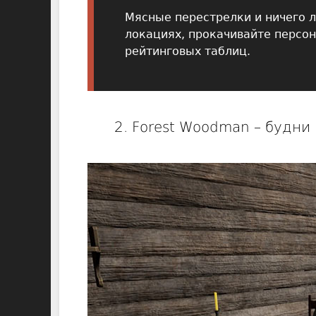
Мясные перестрелки и ничего л
локациях, прокачивайте персо
рейтинговых таблиц.
2. Forest Woodman – будни