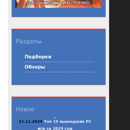
Разделы
Подборки
Обзоры
Новое
22.11.2024
Топ 10 вышедших PC
игр за 2024 год