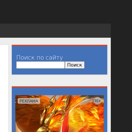
Поиск по сайту
П
о
и
с
к