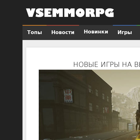
Новинки
Топы
Новости
Игры
Г
л
а
в
НОВЫЕ ИГРЫ НА В
н
о
е
м
е
н
ю