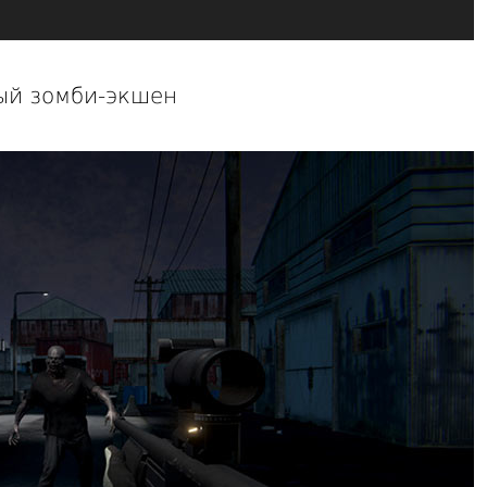
ный зомби-экшен