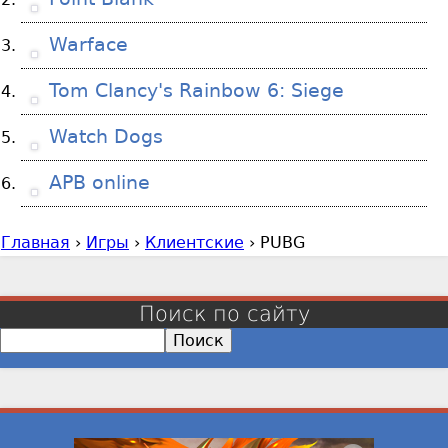
Warface
Tom Clancy's Rainbow 6: Siege
Watch Dogs
APB online
Главная
›
Игры
›
Клиентские
›
PUBG
В
ы
з
Поиск по сайту
д
П
е
о
с
и
с
ь
к