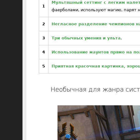
Мультяшный сеттинг с легким налет
1
фаерболами, используют магию, парят 
2
Негласное разделение чемпионов на
3
Три обычных умения и ульта
.
4
Использование маунтов прямо на по
5
Приятная красочная картинка, хоро
Необычная для жанра сист