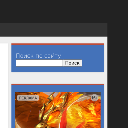
Поиск по сайту
П
о
и
с
к