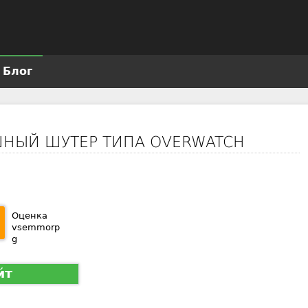
Jump to navigation
Блог
ШНЫЙ ШУТЕР ТИПА OVERWATCH
Оценка
vsemmorp
g
йт