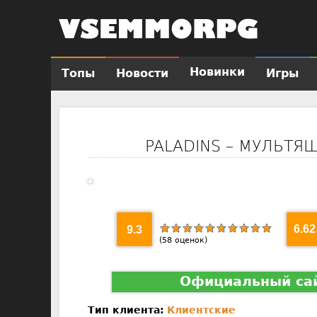
Новинки
Топы
Новости
Игры
Г
л
а
в
PALADINS – МУЛЬТЯ
н
о
е
м
е
9.3
6.62
н
(
58
оценок)
ю
Официальный са
Тип клиента:
Клиентские