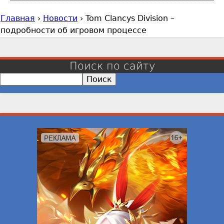
Главная
›
Новости
›
Tom Clancys Division –
В
подробности об игровом процессе
ы
з
д
Поиск по сайту
е
П
с
о
и
ь
с
к