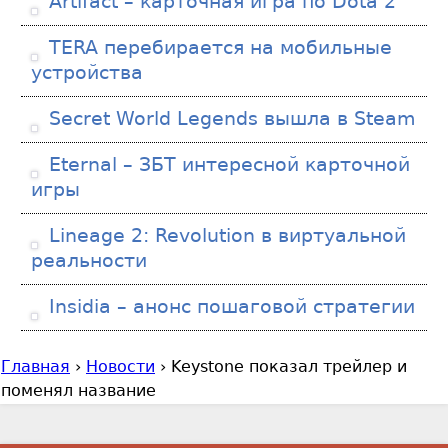
Artifact – карточная игра по Dota 2
TERA перебирается на мобильные
устройства
Secret World Legends вышла в Steam
Eternal – ЗБТ интересной карточной
игры
Lineage 2: Revolution в виртуальной
реальности
Insidia – анонс пошаговой стратегии
Главная
›
Новости
›
Keystone показал трейлер и
В
поменял название
ы
з