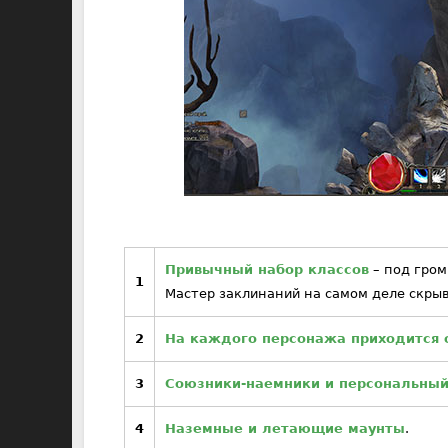
Привычный набор классов
– под гром
1
Мастер заклинаний на самом деле скры
2
На каждого персонажа приходится 
3
Союзники-наемники и персональный
4
Наземные и летающие маунты
.