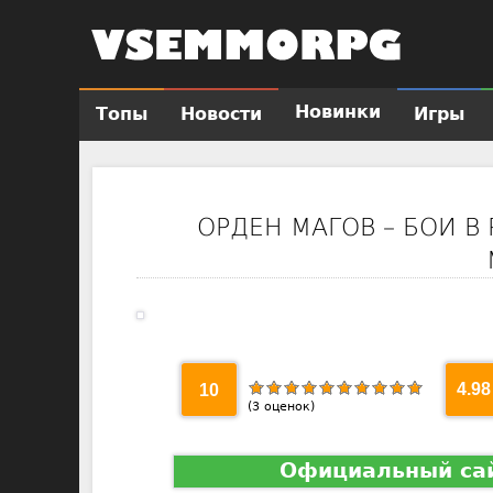
Новинки
Топы
Новости
Игры
Г
л
а
в
ОРДЕН МАГОВ – БОИ В
н
о
е
м
е
н
10
4.98
ю
(
3
оценок)
Официальный са