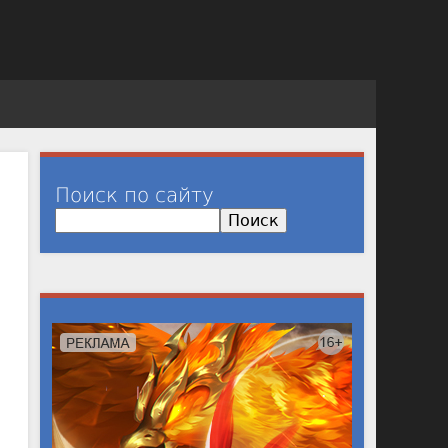
Поиск по сайту
П
о
и
с
к