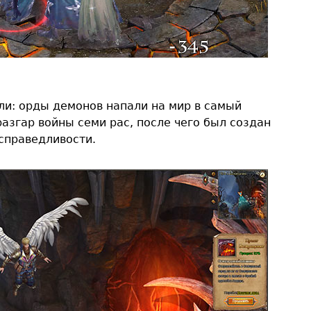
ли: орды демонов напали на мир в самый
азгар войны семи рас, после чего был создан
справедливости.