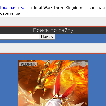
Главная
›
Блог
›
Total War: Three Kingdoms – военная
В
стратегия
ы
з
д
Поиск по сайту
е
П
с
о
и
ь
с
к