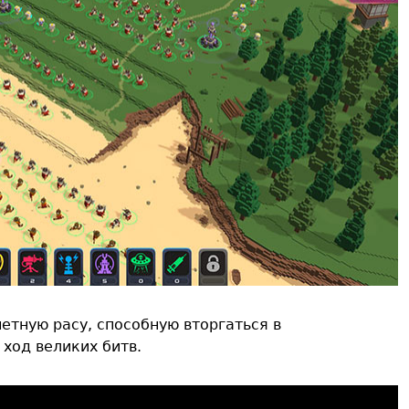
етную расу, способную вторгаться в
ход великих битв.