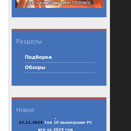
Разделы
Подборки
Обзоры
Новое
22.11.2024
Топ 10 вышедших PC
игр за 2024 год