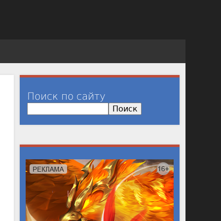
Поиск по сайту
П
о
и
с
к