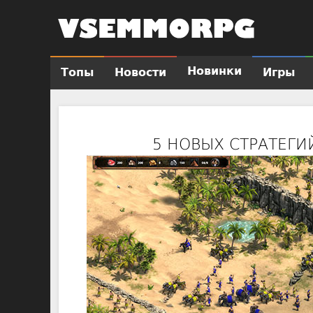
Новинки
Топы
Новости
Игры
Г
л
а
в
5 НОВЫХ СТРАТЕГИЙ 
н
о
е
м
е
н
ю