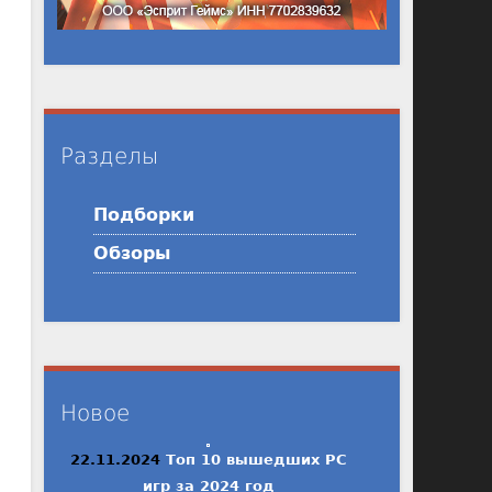
Разделы
Подборки
Обзоры
Новое
22.11.2024
Топ 10 вышедших PC
игр за 2024 год