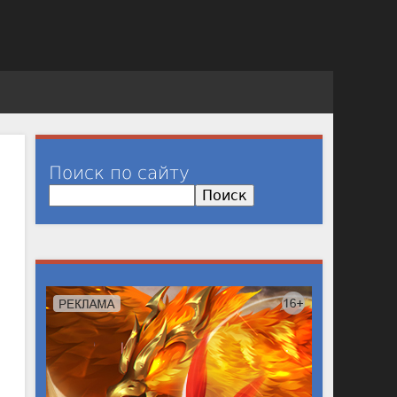
Поиск по сайту
П
о
и
с
к