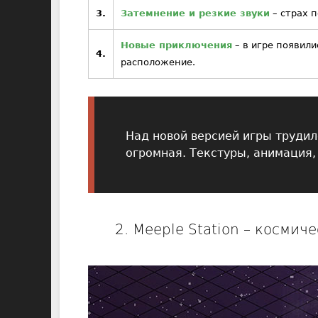
3.
Затемнение и резкие звуки
– страх 
Новые приключения
– в игре появили
4.
расположение.
Над новой версией игры трудил
огромная. Текстуры, анимация, 
2. Meeple Station – косми