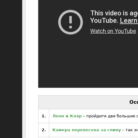
Ос
1.
Леон и Клэр
– пройдите две большие 
2.
Камера перенесена за спину
– так з