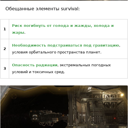
Обещанные элементы survival:
Риск погибнуть от голода и жажды, холода и
1
жары
.
Необходимость подстраиваться под гравитацию
,
2
условия орбитального пространства планет.
Опасность радиации
, экстремальных погодных
3
условий и токсичных сред.