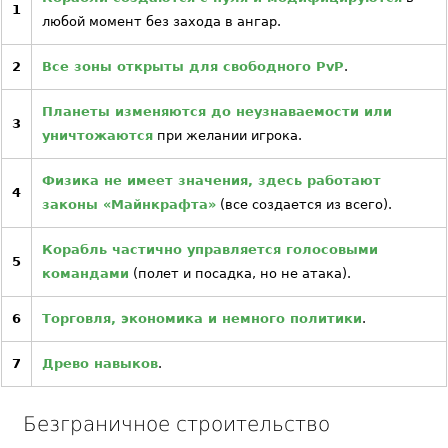
1
любой момент без захода в ангар.
2
Все зоны открыты для свободного PvP
.
Планеты изменяются до неузнаваемости или
3
уничтожаются
при желании игрока.
Физика не имеет значения, здесь работают
4
законы «Майнкрафта»
(все создается из всего).
Корабль частично управляется голосовыми
5
командами
(полет и посадка, но не атака).
6
Торговля, экономика и немного политики
.
7
Древо навыков
.
Безграничное строительство