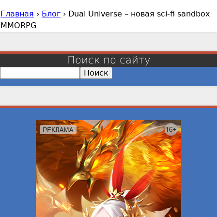
Главная
›
Блог
›
Dual Universe – новая sci-fi sandbox
В
MMORPG
ы
з
д
Поиск по сайту
е
П
с
о
и
ь
с
к