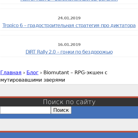
24.01.2019
Tropico 6 – градостроительная стратегия про диктатора
16.01.2019
DiRT Rally 2.0 – гонки по бездорожью
Главная
›
Блог
›
Biomutant – RPG-экшен с
В
мутировавшими зверями
ы
з
д
Поиск по сайту
е
П
с
о
и
ь
с