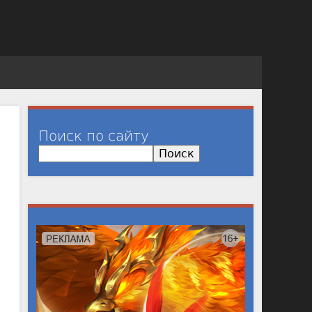
Поиск по сайту
П
о
и
с
к