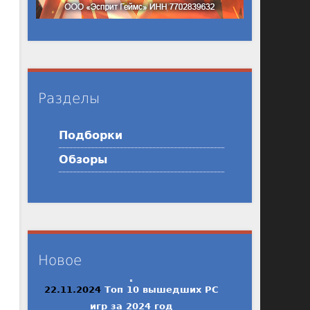
Разделы
Подборки
Обзоры
Новое
22.11.2024
Топ 10 вышедших PC
игр за 2024 год