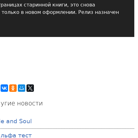
раницах старинной книги, это снова
 только в новом оформлении. Релиз назначен
угие новости
e and Soul
 альфа тест