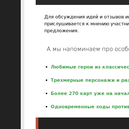
Для обсуждения идей и отзывов и
прислушивается к мнению участни
предложения.
А мы напоминаем про особ
Любимые герои из классиче
Трехмерные персонажи и ра
Более 270 карт уже на нача
Одновременные ходы проти