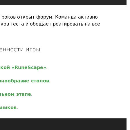
гроков открыт форум. Команда активно
ков теста и обещает реагировать на все
енности игры
ской «RuneScape»
.
знообразие столов
.
льном этапе
.
вников
.