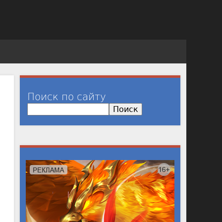
Поиск по сайту
П
о
и
с
к