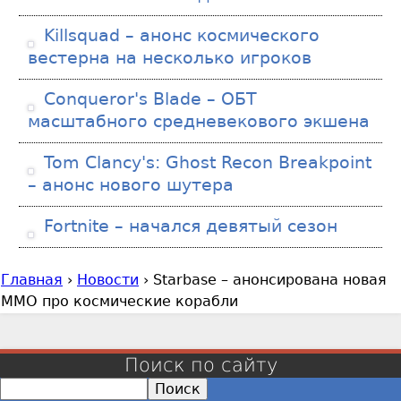
Killsquad – анонс космического
вестерна на несколько игроков
Conqueror's Blade – ОБТ
масштабного средневекового экшена
Tom Clancy's: Ghost Recon Breakpoint
– анонс нового шутера
Fortnite – начался девятый сезон
Главная
›
Новости
›
Starbase – анонсирована новая
В
MMO про космические корабли
ы
з
д
Поиск по сайту
е
П