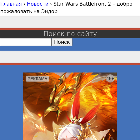
Главная
›
Новости
›
Star Wars Battlefront 2 – добро
В
пожаловать на Эндор
ы
з
д
Поиск по сайту
е
П
с
о
и
ь
с
к