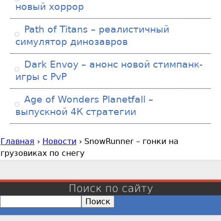
новый хоррор
Path of Titans – реалистичный
симулятор динозавров
Dark Envoy – анонс новой стимпанк-
игры с PvP
Age of Wonders Planetfall –
выпускной 4К стратегии
Главная
›
Новости
›
SnowRunner – гонки на
В
грузовиках по снегу
ы
з
д
Поиск по сайту
е
П
с
о