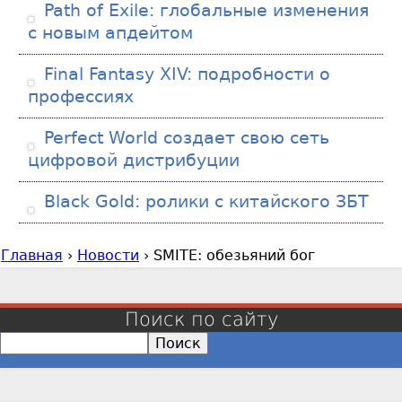
Path of Exile: глобальные изменения
с новым апдейтом
Final Fantasy XIV: подробности о
профессиях
Perfect World создает свою сеть
цифровой дистрибуции
Black Gold: ролики с китайского ЗБТ
Главная
›
Новости
›
SMITE: обезьяний бог
В
ы
з
Поиск по сайту
д
П
е
о
с
и