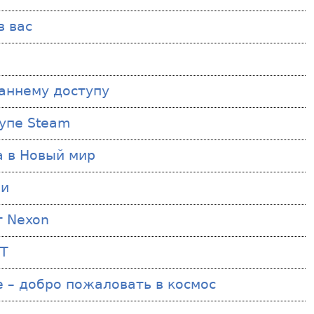
в вас
раннему доступу
тупе Steam
 в Новый мир
ми
т Nexon
БТ
are – добро пожаловать в космос