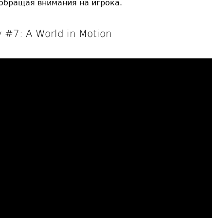
 обращая внимания на игрока.
y #7: A World in Motion