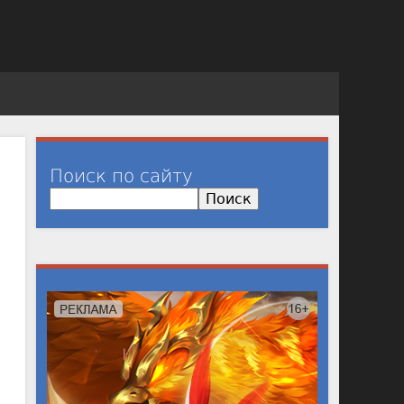
Поиск по сайту
П
о
и
с
к