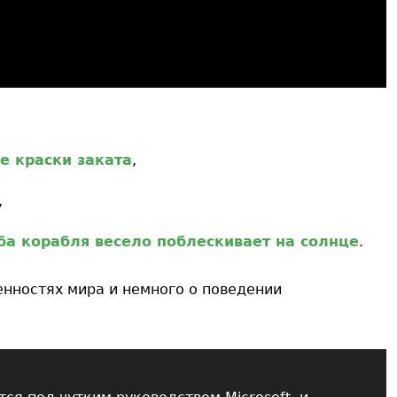
е краски заката
,
,
а корабля весело поблескивает на солнце
.
енностях мира и немного о поведении