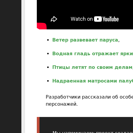
Ветер развевает паруса
,
Водная гладь отражает ярки
Птицы летят по своим делам
Надраенная матросами палуб
Разработчики рассказали об особ
персонажей.