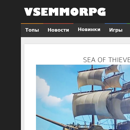
Новинки
Топы
Новости
Игры
Г
л
а
в
SEA OF THIE
н
о
е
м
е
н
ю