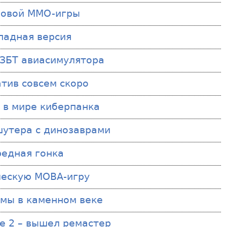
 новой MMO-игры
ападная версия
 – ЗБТ авиасимулятора
атив совсем скоро
а в мире киберпанка
 шутера с динозаврами
редная гонка
ческую MOBA-игру
рмы в каменном веке
re 2 – вышел ремастер