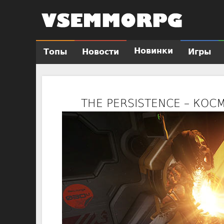
Новинки
Топы
Новости
Игры
Г
л
а
в
THE PERSISTENCE – КО
н
о
е
м
е
н
ю