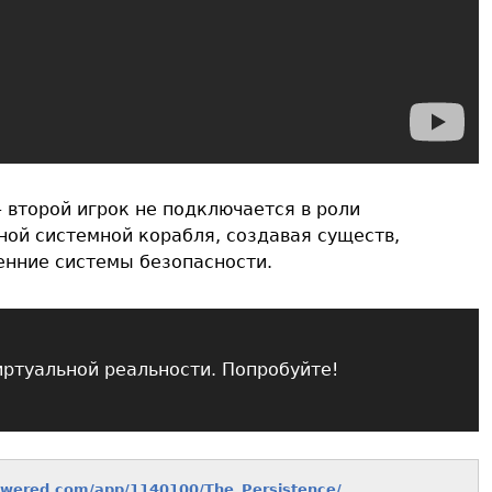
 второй игрок не подключается в роли
ной системной корабля, создавая существ,
енние системы безопасности.
иртуальной реальности. Попробуйте!
owered.com/app/1140100/The_Persistence/