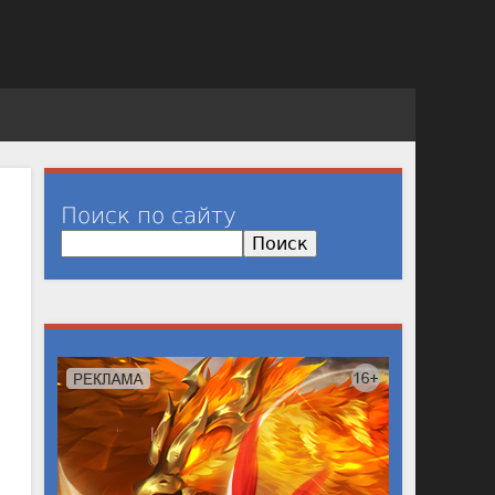
Поиск по сайту
П
о
и
с
к