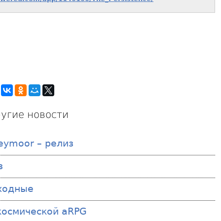
угие новости
reymoor – релиз
з
ыходные
 космической aRPG