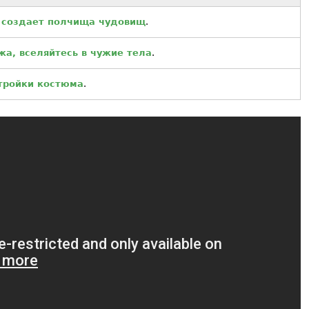
 создает полчища чудовищ
.
а, вселяйтесь в чужие тела
.
стройки костюма
.