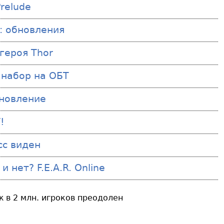
relude
c: обновления
героя Thor
и набор на ОБТ
бновление
!
сс виден
 нет? F.E.A.R. Online
ж в 2 млн. игроков преодолен