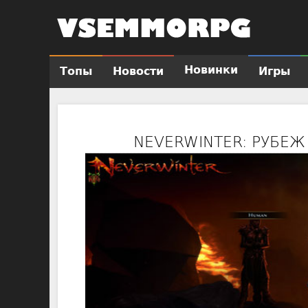
Новинки
Топы
Новости
Игры
Г
л
а
в
NEVERWINTER: РУБЕЖ
н
о
е
м
е
н
ю