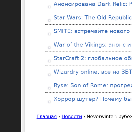
Анонсирована Dark Relic: P
Star Wars: The Old Republi
SMITE: встречайте нового 
War of the Vikings: анонс 
StarCraft 2: глобальное о
Wizardry online: все на ЗБТ
Ryse: Son of Rome: прогре
Хоррор шутер? Почему бы и
Главная
›
Новости
›
Neverwinter: рубе
В
ы