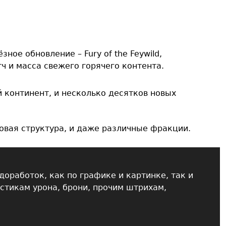
зное обновление – Fury of the Feywild,
ч и масса свежего горячего контента.
 континент, и несколько десятков новых
овая структура, и даже различные фракции.
доработок, как по графике и картинке, так и
истикам урона, брони, прочим штрихам,