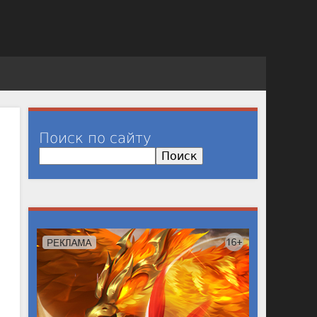
Поиск по сайту
П
о
и
с
к