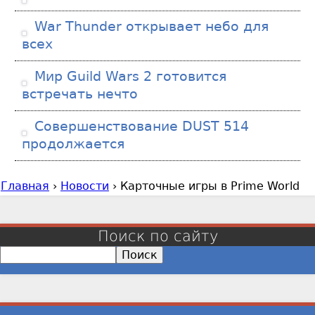
War Thunder открывает небо для
всех
Мир Guild Wars 2 готовится
встречать нечто
Совершенствование DUST 514
продолжается
Главная
›
Новости
›
Карточные игры в Prime World
В
ы
з
Поиск по сайту
д
П
е
о
с
и
с
ь