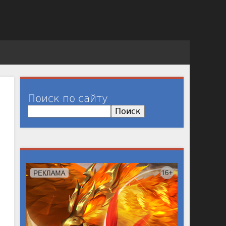
Поиск по сайту
П
о
и
с
к