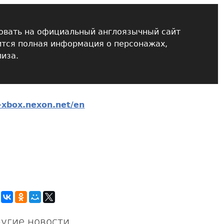
овать на официальный англоязычный сайт
ится полная информация о персонажах,
лиза.
e-xbox.nexon.net/en
угие новости