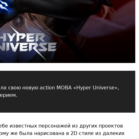
ла свою новую action MOBA «Hyper Universe»,
верием.
себе известных персонажей из других проектов
 тому же была нарисована в 2D стиле из далеких