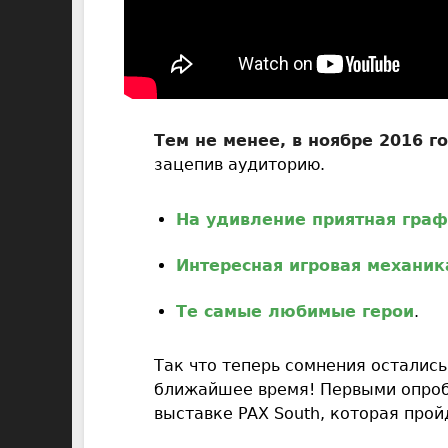
Тем не менее, в ноябре 2016 г
зацепив аудиторию.
На удивление приятная гра
Интересная игровая механик
Те самые любимые герои
.
Так что теперь сомнения остались
ближайшее время! Первыми опробо
выставке PAX South, которая про