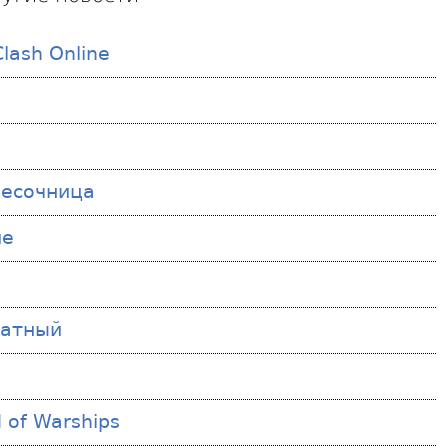
lash Online
s
песочница
ие
латный
 of Warships