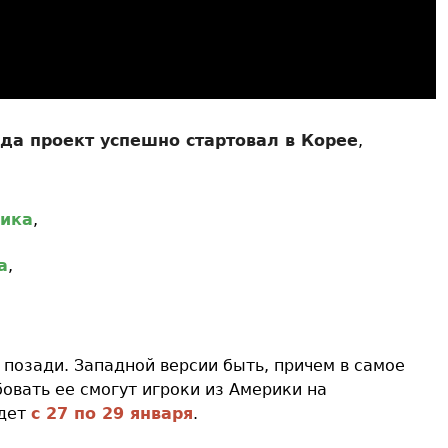
ода проект успешно стартовал в Корее
,
фика
,
а
,
 позади. Западной версии быть, причем в самое
вать ее смогут игроки из Америки на
йдет
с 27 по 29 января
.