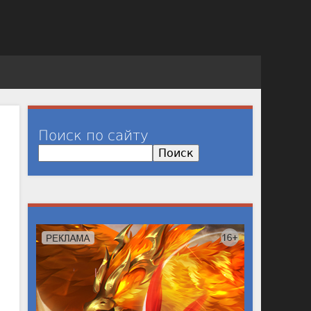
Поиск по сайту
П
о
и
с
к