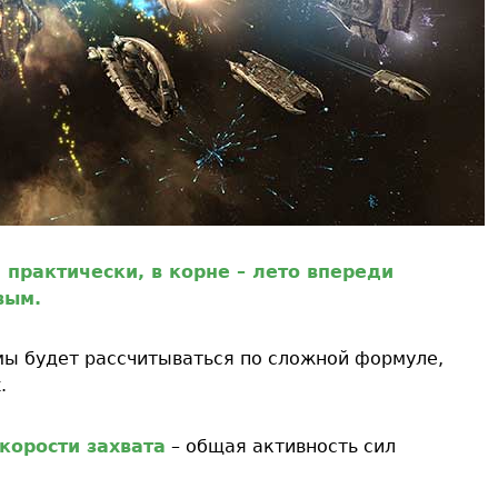
, практически, в корне – лето впереди
вым.
мы будет рассчитываться по сложной формуле,
.
корости захвата
– общая активность сил