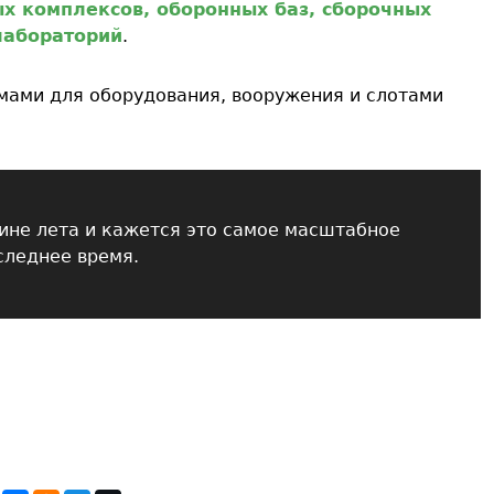
х комплексов, оборонных баз, сборочных
лабораторий
.
мами для оборудования, вооружения и слотами
ине лета и кажется это самое масштабное
следнее время.