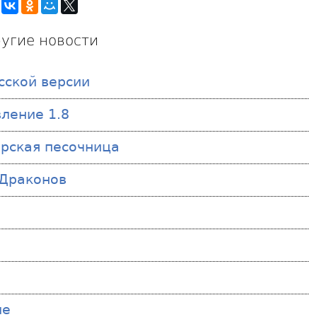
угие новости
сской версии
вление 1.8
рская песочница
 Драконов
ие