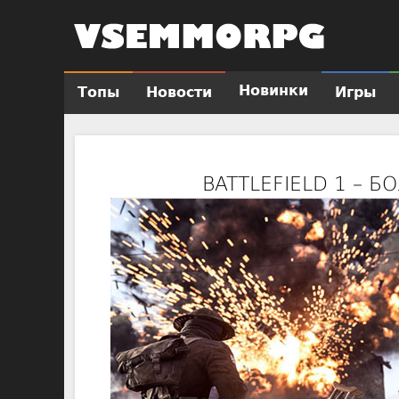
Новинки
Топы
Новости
Игры
Г
л
а
в
BATTLEFIELD 1 –
н
о
е
м
е
н
ю