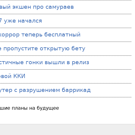
овый экшен про самураев
7 уже начался
 хоррор теперь бесплатный
 не пропустите открытую бету
истичные гонки вышли в релиз
овой ККИ
шутер с разрушением баррикад
ольшие планы на будущее