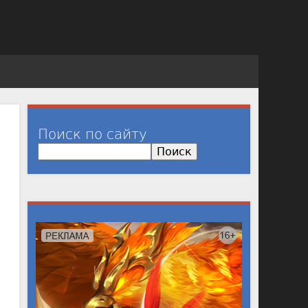
Поиск по сайту
П
о
и
с
к