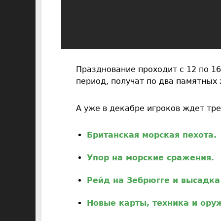
Празднование проходит с 12 по 16 
период, получат по два памятных
А уже в декабре игроков ждет тр
Британская морская пехота.
Упор на морские сражения.
Рейд на Зебрюгге и высадка
Новые карты, техника и ору