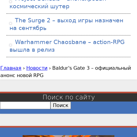
космический шутер
The Surge 2 – выход игры назначен
на сентябрь
Warhammer Chaosbane – action-RPG
вышла в релиз
Главная
›
Новости
›
Baldur's Gate 3 – официальный
В
анонс новой RPG
ы
з
д
Поиск по сайту
е
П
с
о
и
ь
с
к