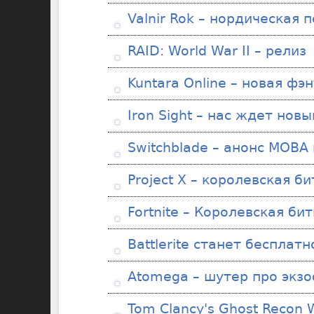
Valnir Rok – нордическая 
RAID: World War II – релиз
Kuntara Online – новая ф
Iron Sight – нас ждет нов
Switchblade – анонс MOBA
Project X – королевская б
Fortnite – Королевская би
Battlerite станет бесплатн
Atomega – шутер про экз
Tom Clancy's Ghost Recon W