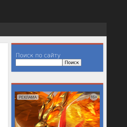
Поиск по сайту
П
о
и
с
к