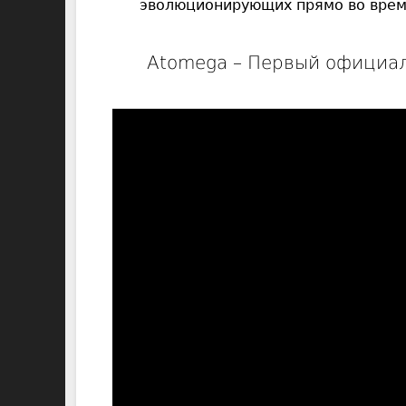
эволюционирующих прямо во врем
Atomega – Первый официа