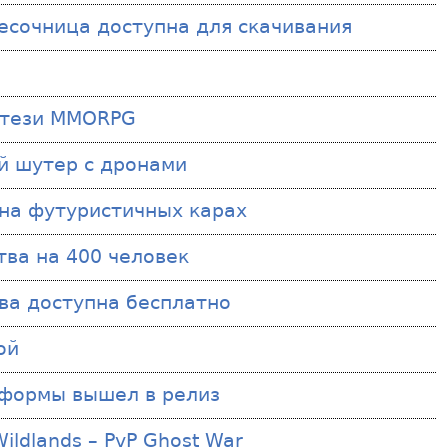
песочница доступна для скачивания
энтези MMORPG
ый шутер с дронами
 на футуристичных карах
итва на 400 человек
тва доступна бесплатно
ой
оформы вышел в релиз
ildlands – PvP Ghost War