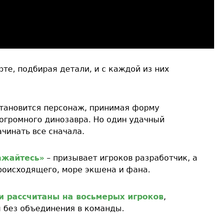
те, подбирая детали, и с каждой из них
становится персонаж, принимая форму
огромного динозавра. Но один удачный
чинать все сначала.
ажайтесь»
– призывает игроков разработчик, а
роисходящего, море экшена и фана.
и рассчитаны на восьмерых игроков
,
 без объединения в команды.